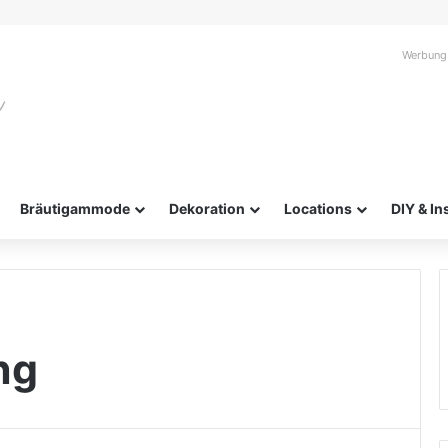
Werbung
Bräutigammode
Dekoration
Locations
DIY & In
ng