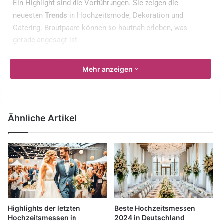
Ein Highlight sind die Vorführungen. Sie zeigen die
neuesten
Trends
in Hochzeitsmode, Dekoration und
Catering. Brautpaare können so hautnah erleben, was
gerade angesagt ist.
Schlüsselerkenntnisse
Mehr anzeigen
Hochzeitsmessen bieten eine große Auswahl an
Ausstellern aus allen Bereichen der
Hochzeitsplanung
.
Ähnliche Artikel
Brautpaare können sich persönlich von Experten
beraten lassen und Fragen stellen.
Neue
Trends
und Ideen in Sachen Hochzeitsmode,
Dekoration und Catering werden präsentiert.
Die Messen ermöglichen es, alles an einem Ort zu
finden und so Zeit und Aufwand zu sparen.
Highlights der letzten
Beste Hochzeitsmessen
Oft gibt es attraktive Angebote und
Rabatte
, die
Hochzeitsmessen in
2024 in Deutschland