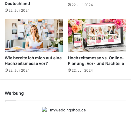
exklusiv auf der Messe erhältlich sind.
Deutschland
22. Juli 2024
22. Juli 2024
Hochzeitsmessen: Deine
Anlaufstelle für die perfekte
Hochzeitsplanung
Für Brautpaare, die nach
Inspiration
und Unterstützung
Wie bereite ich mich auf eine
Hochzeitsmesse vs. Online-
suchen, sind Hochzeitsmessen ideal. Sie bieten viele
Hochzeitsmesse vor?
Planung: Vor- und Nachteile
Möglichkeiten, sich über Trends zu informieren und von
22. Juli 2024
22. Juli 2024
erfahrenen Beratern zu beraten.
Auf diesen Events treffen Paare auf viele Aussteller. Sie
Werbung
helfen, die perfekte Hochzeitskleider, Dekoration und
Catering zu finden. Die Beratung der Aussteller hilft,
individuelle Lösungen für die Hochzeit zu finden.
Die Messe bietet viele Inspirationen. Paare können sich
von den neuesten Trends inspirieren lassen. Die Aussteller