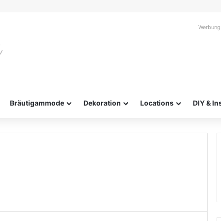
Werbung
Bräutigammode
Dekoration
Locations
DIY & In