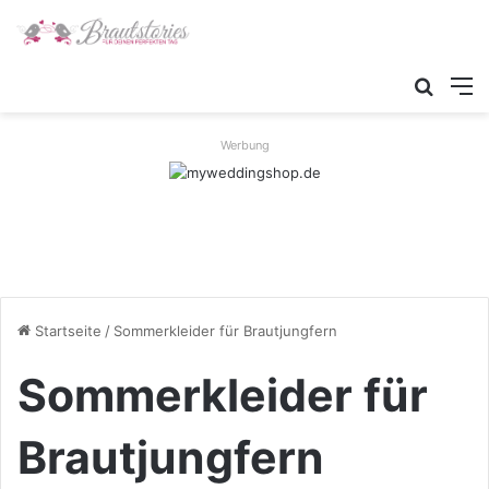
Suche
M
Werbung
Startseite
/
Sommerkleider für Brautjungfern
Sommerkleider für
Brautjungfern