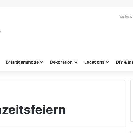
Werbung
Bräutigammode
Dekoration
Locations
DIY & In
zeitsfeiern