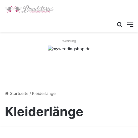
Suche
M
Werbung
Startseite
/
Kleiderlänge
Kleiderlänge