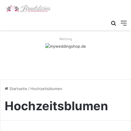
Suche
M
Werbung
Startseite
/
Hochzeitsblumen
Hochzeitsblumen