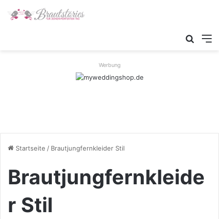
Suche
M
Werbung
Startseite
/
Brautjungfernkleider Stil
Brautjungfernkleide
r Stil