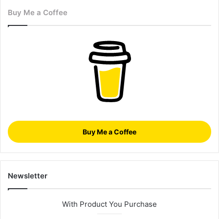
und neue Seiten zu entdecken.
Buy Me a Coffee
Die Flitterwochen sind wie eine zweite
Verliebtheit. Man hat endlich Zeit
füreinander und kann die
Zweisamkeit
in
vollen Zügen genießen.
Buy Me a Coffee
Erholung nach dem Hochzeitsstress
Newsletter
Nach den Vorbereitungen für die Hochzeit sind die
Flitterwochen eine Auszeit. Paare können den Alltag hinter
With Product You Purchase
sich lassen und sich auf ihre Beziehung konzentrieren. Sie