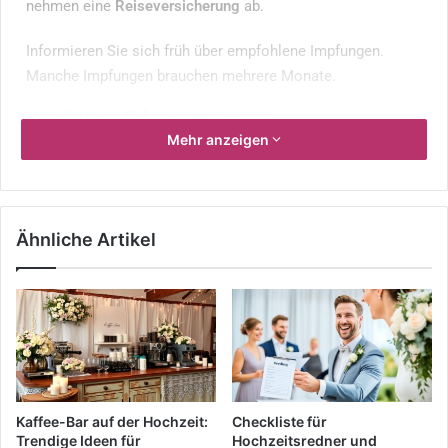
nehmen eine
Reiseversicherung
ab.
Informieren Sie sich früh über empfohlene Impfungen.
Manche Impfungen brauchen mehrere Monate.
Wichtige Erkenntnisse:
Mehr anzeigen
Frühzeitige Planung und Organisation sind der
Schlüssel zu perfekten Flitterwochen
Eine
Flitterwochen Checkliste
hilft, alle wichtigen
Ähnliche Artikel
Punkte im Blick zu behalten
Die meisten Paare buchen ihre Hochzeitsreise
heutzutage online
Eine
Reiseversicherung
mit Krankenversicherung,
Haftpflicht und Reiserücktrittsversicherung wird
empfohlen
Informieren Sie sich rechtzeitig über empfohlene
Kaffee-Bar auf der Hochzeit:
Checkliste für
Trendige Ideen für
Hochzeitsredner und
Impfungen für Ihr Reiseziel